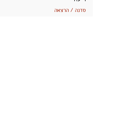
סדנה / הרצאה
כיצד ניתן לקרב בין המעגלים וליצור
חיבור ביניהם בעבודות קיימות או
בבחירת עבודה חדשה? מה המשמעות
של צעידה בדרך הייעוד
לקריאה נוספת