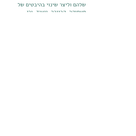
שלהם וליצר שינוי בהיבטים של
תעסוקה-קריירה-ייעוד, וכן,
לצוותים מקצועיים המלווים אנשים
בתהליכים כאלה.
יצירת קשר
להזמנת סדנה או הרצאה